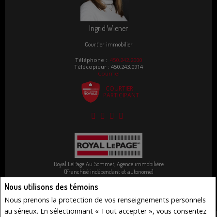
Ingrid Wiener
Courtier immobilier
Téléphone :
450.242.2000
Télécopieur : 450.243.0914
Courriel
COURTIER
PARTICIPANT
Royal LePage Au Sommet, Agence immobilière
(Franchisé indépendant et autonome)
3 Rue Victoria
Nous utilisons des témoins
Knowlton, QC J0E1V0
Nous prenons la protection de vos renseignements personnels
au sérieux. En sélectionnant « Tout accepter », vous consentez